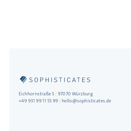
Eichhornstraße 5
|
97070 Würzburg
+49 931 99 11 55 99
|
hello@sophisticates.de